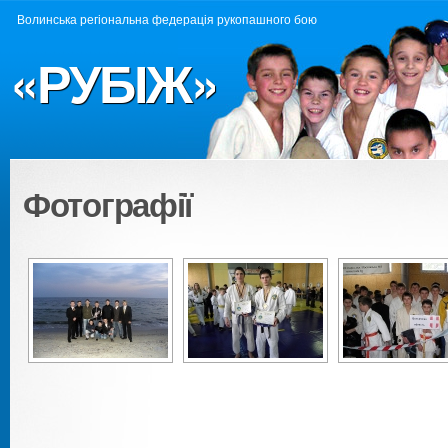
Волинська регіональна федерація рукопашного бою
«РУБІЖ»
Фотографії