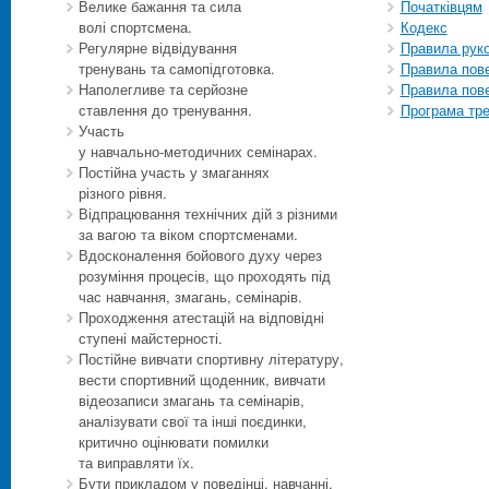
Велике бажання та сила
Початківцям
волі спортсмена.
Кодекс
Регулярне відвідування
Правила рук
тренувань та самопідготовка.
Правила пове
Наполегливе та серйозне
Правила пове
ставлення до тренування.
Програма тр
Участь
у
навчально-методичних
семінарах.
Постійна участь у змаганнях
різного рівня.
Відпрацювання технічних дій з різними
за вагою та віком спортсменами.
Вдосконалення бойового духу через
розуміння процесів, що проходять під
час навчання, змагань, семінарів.
Проходження атестацій на відповідні
ступені майстерності.
Постійне вивчати спортивну літературу,
вести спортивний щоденник, вивчати
відеозаписи змагань та семінарів,
аналізувати свої та інші поєдинки,
критично оцінювати помилки
та виправляти їх.
Бути прикладом у поведінці, навчанні,